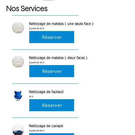
Nos Services
Nettoyage de matelas ( une seule face )
À
À partir de 20 €
partir
de
Réserver
20
euros
Nettoyage de matelas ( deux faces )
À
À partir de 40 €
partir
de
Réserver
40
euros
Nettoyage de fauteuil
35
35 €
euros
Réserver
Nettoyage de canapé
À
À partir de 65 €
partir