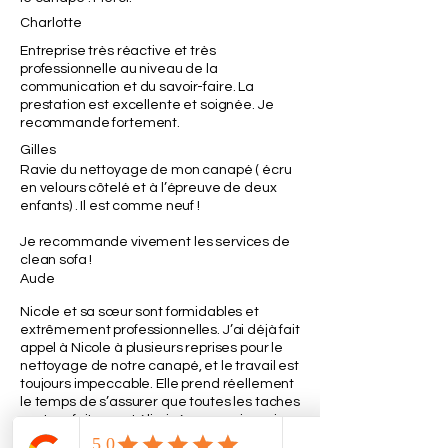
Charlotte
Entreprise très réactive et très
professionnelle au niveau de la
communication et du savoir-faire. La
prestation est excellente et soignée. Je
recommande fortement.
Gilles
Ravie du nettoyage de mon canapé ( écru
en velours côtelé et à l’épreuve de deux
enfants) . Il est comme neuf !
Je recommande vivement les services de
clean sofa !
Aude
Nicole et sa sœur sont formidables et
extrêmement professionnelles. J’ai déjà fait
appel à Nicole à plusieurs reprises pour le
nettoyage de notre canapé, et le travail est
toujours impeccable. Elle prend réellement
le temps de s’assurer que toutes les taches
sont parfaitement éliminées, sans jamais
bâcler le travail. Elle est également très