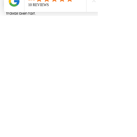
flexible et arrangeante. J’apprécie
particulièrement son sérieux et son sens du
travail bien fait.
Olya
Bravo ! Mon canapé s'est refait une
jeunesse ! Excellente prestation de
CleanSofa. Je recommande à 100% !
Isabelle
Nicole did a wonderful job cleaning our sofa.
The machine and products are very
professional and top notch. Nicole has a
good eye for details. No lingering smells for
days. She made our sofa new again and for
a fair price. Very satisfied and would
recommend to anyone!
Angela