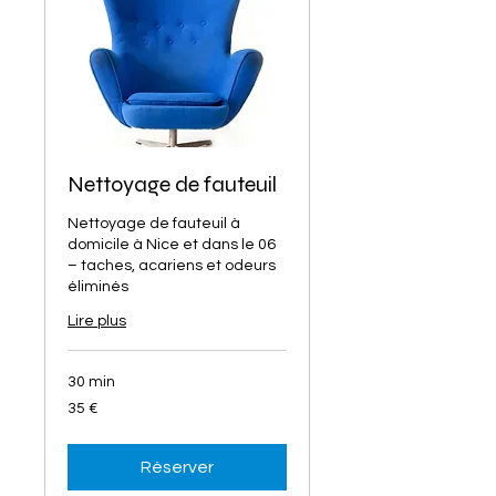
Nettoyage de fauteuil
Nettoyage de fauteuil à
domicile à Nice et dans le 06
– taches, acariens et odeurs
éliminés
Lire plus
30 min
35
35 €
euros
Réserver