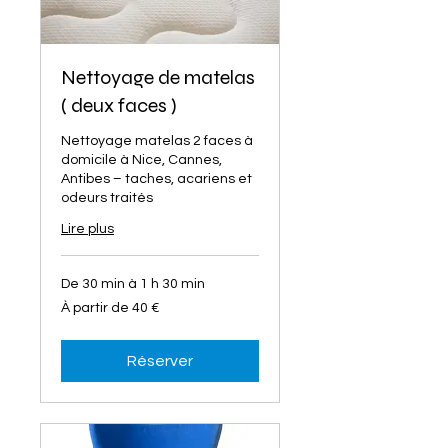
Nettoyage de matelas
( deux faces )
Nettoyage matelas 2 faces à
domicile à Nice, Cannes,
Antibes – taches, acariens et
odeurs traités
Lire plus
De 30 min à 1 h 30 min
À
À partir de 40 €
partir
de
40
euros
Réserver