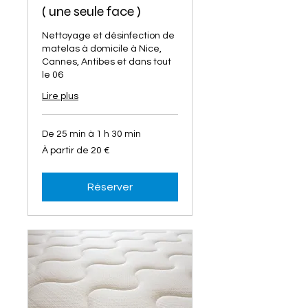
( une seule face )
Nettoyage et désinfection de
matelas à domicile à Nice,
Cannes, Antibes et dans tout
le 06
Lire plus
De 25 min à 1 h 30 min
À
À partir de 20 €
partir
de
20
euros
Réserver