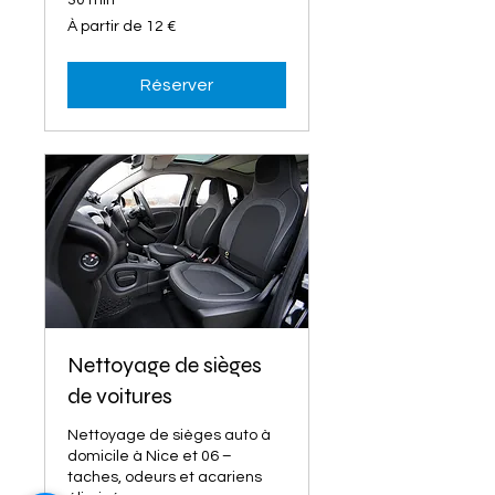
30 min
À
À partir de 12 €
partir
de
12
euros
Réserver
Nettoyage de sièges
de voitures
Nettoyage de sièges auto à
domicile à Nice et 06 –
taches, odeurs et acariens