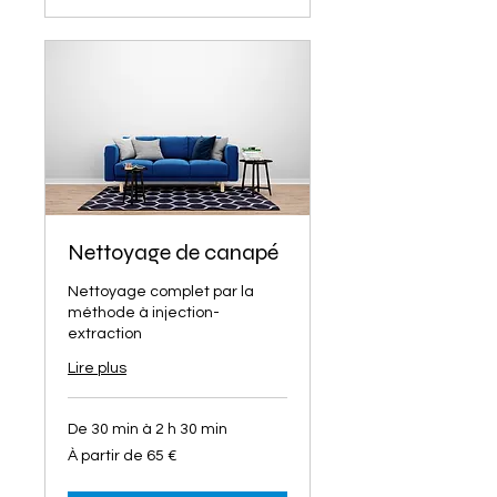
Nettoyage de canapé
Nettoyage complet par la
méthode à injection-
extraction
Lire plus
De 30 min à 2 h 30 min
À
À partir de 65 €
partir
de
65